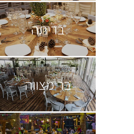
בריתה
בר מצווה