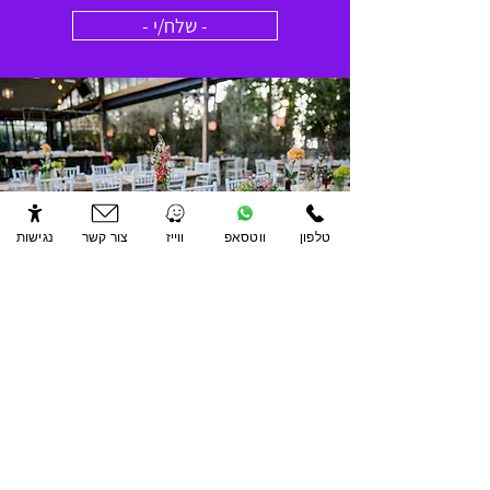
- שלח/י -
טלפון
ווטסאפ
ווייז
צור קשר
נגישות
| ניווט מהיר
עמוד הבית
הסיפור שלנו
המלצות
קולינריה
סיור 360
אווירה
צור קשר
ריקודים
רישיון ע
סק
תעודת כשרות