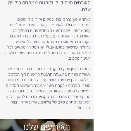
האורחים הייחודי לו וליהנות ממתחם בילויים
שלם.
לאחר שיפוץ נרחב יצרנו במקום אזורי בילוי שונים
המתחברים כולם לאותו אירוע אחד ומיוחד. אזור "בית
קפה צרפתי" שנבנה ועוצב מחדש פתוח במהלך כל
האירוע. הבר הטרופי הענק על רחבת הדק החדשה בגן
הקסום. בר אקזוטי מדהים המשרת את כל האירוע.
פרגולה ומדשאה בסגנון אנגלי. הגן המקורה מתאים לכל
סוגי מזג האוויר עם גג חשמלי נפתח הצופה לשמים ולטבע
העשיר מסביב
.
למקום רישיון עסק בתוקף (בין הבודדים בחיפה והצפון)
ותעודת כשרות בהשגחת הרבנות הראשית חוף הכרמל.
בכל אזור הגן צמחיה טבעית עשירה ורחבת דק. ולקינוח
מועדון הבקתה - בקתה ביער והמבנה האותנטי המדהים
המשמש למסיבה, לאיזור ישיבה אלטרנטיבית וברים של
מתוקים וכל זה מגובה בבר מקצועי מדהים למשך כל זמן
המסיבה. מתחם שלם של בילויים באירוע אחד – בואו
ותיווכחו!
האירועים שלנו