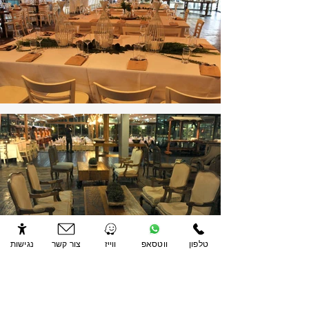
טלפון
ווטסאפ
ווייז
צור קשר
נגישות