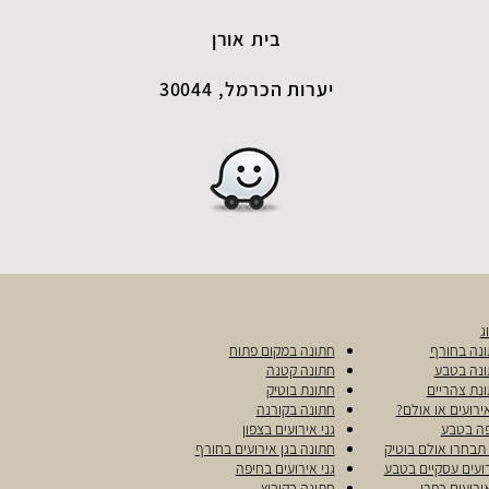
בית אורן
יערות הכרמל, 30044
ג
נה בחורף
חתונה
במק
ום פתוח
נה בטבע
חתו
נה קטנה
נת צהריים
חתונת בוטיק
אירועים או אולם?
חתונה בקורנה
ה בטבע
גני אירועים בצפון
תבחרו אולם בוטיק
חתונ
ה בגן אירועים בחורף
ועים עסקיים בטבע
גני אירועים בחיפה
אירועים כפרי
חתונה בקיבוץ