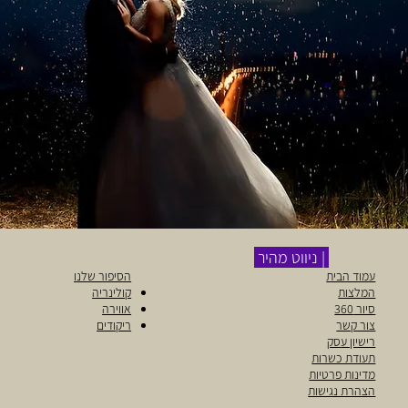
| ניווט מהיר
עמוד הבית
הסיפור שלנו
המלצות
קולינריה
סיור 360
אווירה
צור קשר
ריקודים
רישיון ע
סק
תעודת כשרות
מדינות פרטיות
הצהרת נגישות